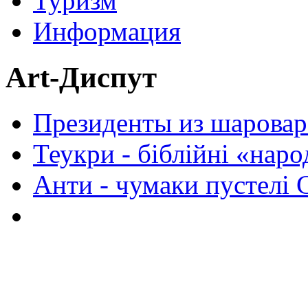
Туризм
Информация
Art-Диспут
Президенты из шаровар
Теукри - біблійні «нар
Анти - чумаки пустелі 