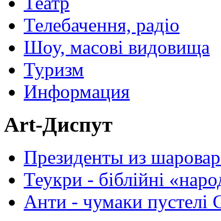
Театр
Телебачення, радіо
Шоу, масові видовища
Туризм
Информация
Art-Диспут
Президенты из шаровар
Теукри - біблійні «нар
Анти - чумаки пустелі 