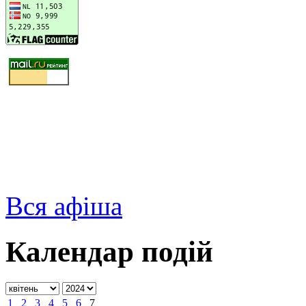
Вся афіша
Календар подій
1
2
3
4
5
6
7