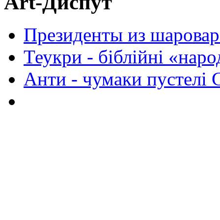
Art-Диспут
Президенты из шаровар
Теукри - біблійні «нар
Анти - чумаки пустелі 