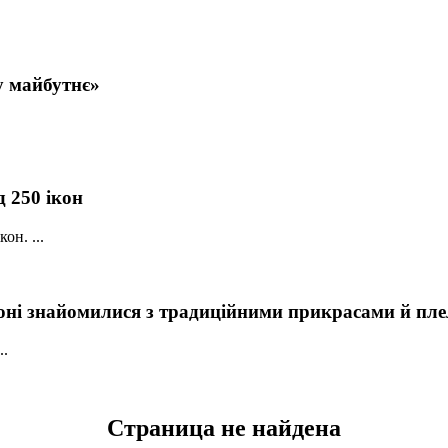
у майбутнє»
д 250 ікон
он. ...
ні знайомилися з традиційними прикрасами й плел
..
Страница не найдена