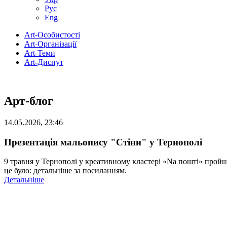
Рус
Eng
Art-Особистості
Art-Організації
Art-Теми
Art-Диспут
Арт-блог
14.05.2026, 23:46
Презентація мальопису "Стіни" у Тернополі
9 травня у Тернополі у креативному кластері «Na пошті» прой
це було: детальніше за посиланням.
Детальніше