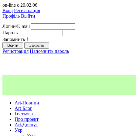
on-line с 20.02.06
Вход
Регистрация
Профіль
Выйти
Логин/E-mail
Пароль
Запомнить
Регистрация
Напомнить пароль
Art-Новини
Art-Блог
Гостьова
Про проект
Art-Диспут
Укр
Укр