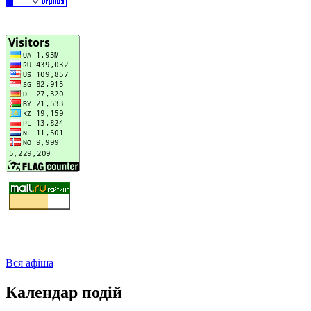
Вся афіша
Календар подій