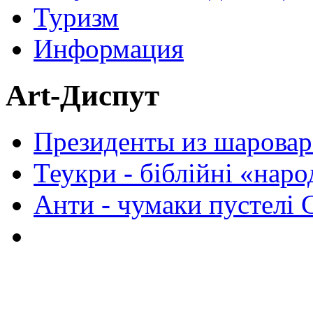
Туризм
Информация
Art-Диспут
Президенты из шаровар
Теукри - біблійні «нар
Анти - чумаки пустелі 