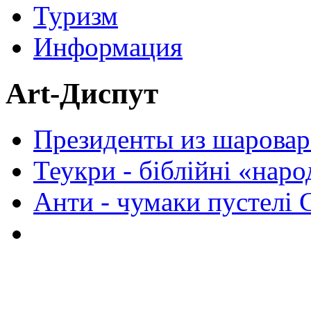
Туризм
Информация
Art-Диспут
Президенты из шаровар
Теукри - біблійні «нар
Анти - чумаки пустелі 