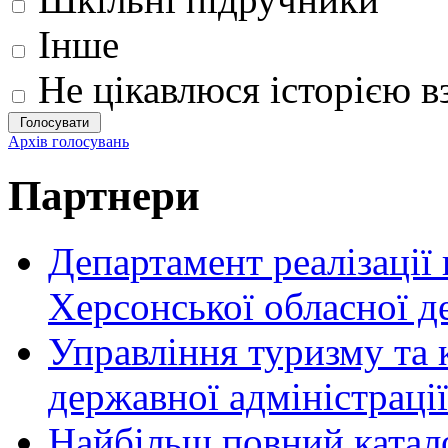
Інше
Не цікавлюся історією вз
Архів голосувань
Партнери
Департамент реалізації
Херсонської обласної д
Управління туризму та 
державної адміністрації
Найбільш повний катало