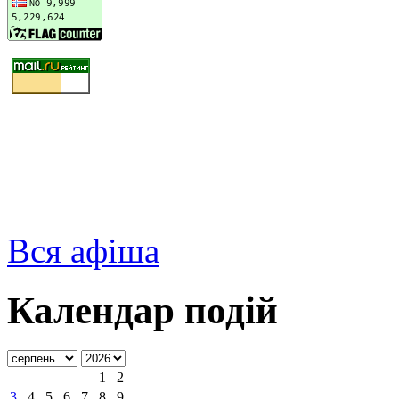
Вся афіша
Календар подій
1
2
3
4
5
6
7
8
9