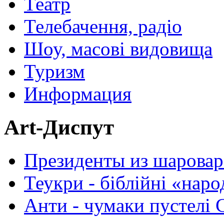
Театр
Телебачення, радіо
Шоу, масові видовища
Туризм
Информация
Art-Диспут
Президенты из шаровар
Теукри - біблійні «нар
Анти - чумаки пустелі 