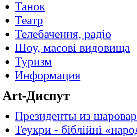
Танок
Театр
Телебачення, радіо
Шоу, масові видовища
Туризм
Информация
Art-Диспут
Президенты из шаровар
Теукри - біблійні «нар