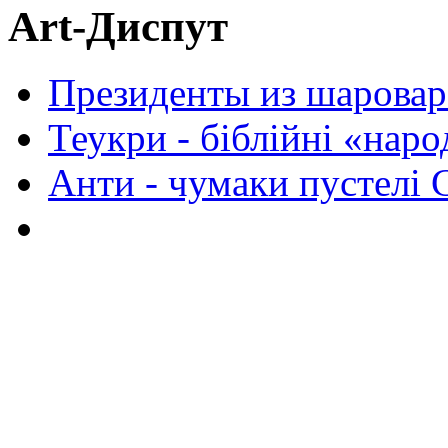
Art-Диспут
Президенты из шаровар
Теукри - біблійні «нар
Анти - чумаки пустелі 