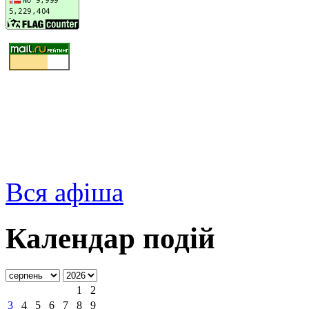
Вся афіша
Календар подій
1
2
3
4
5
6
7
8
9