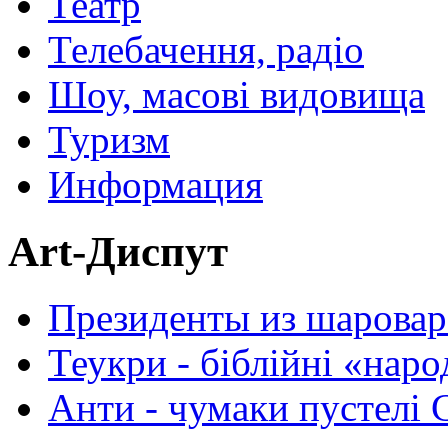
Театр
Телебачення, радіо
Шоу, масові видовища
Туризм
Информация
Art-Диспут
Президенты из шаровар
Теукри - біблійні «нар
Анти - чумаки пустелі 