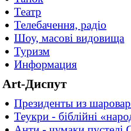
Театр
Телебачення, радіо
Шоу, масові видовища
Туризм
Информация
Art-Диспут
Президенты из шаровар
Теукри - біблійні «нар
Анти - чумаки пустелі 