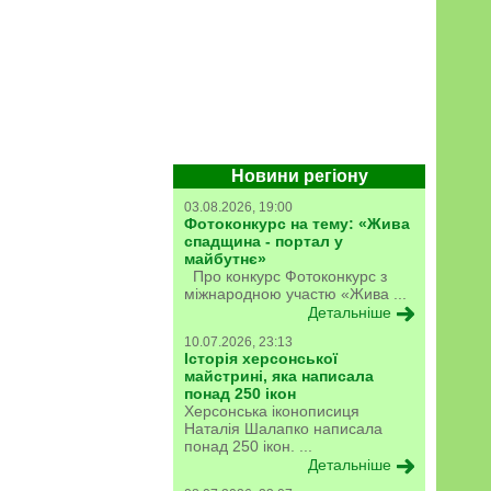
Новини регіону
03.08.2026, 19:00
Фотоконкурс на тему: «Жива
спадщина - портал у
майбутнє»
Про конкурс Фотоконкурс з
міжнародною участю «Жива ...
Детальніше
10.07.2026, 23:13
Історія херсонської
майстрині, яка написала
понад 250 ікон
Херсонська іконописиця
Наталія Шалапко написала
понад 250 ікон. ...
Детальніше