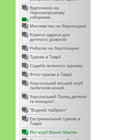
Відпочинок на
Чорноморському
узбережжі...
Мисливство на Херсонщині
Корисні адреси для
дитячого дозвілля
Рибалка на Херсонщині
Туризм в Таврії
Садиби зеленого туризму
Фото-туризм в Таврії
Херсонський міський клуб
любителів коней...
Херсонський Палац дитячої
та юнацької...
"Водний лабіринт"
Екстремальний туризм в
Таврії
Яхт-клуб Maxim Marine