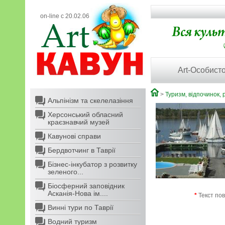
on-line с 20.02.06
Art-Особисто
>
Туризм, відпочинок, 
Альпінізм та скелелазіння
Херсонський обласний
краєзнавчий музей
Кавунові справи
Бердвотчинг в Таврії
Бізнес-інкубатор з розвитку
зеленого...
Біосферний заповідник
Асканія-Нова ім....
*
Текст по
Винні тури по Таврії
Водний туризм