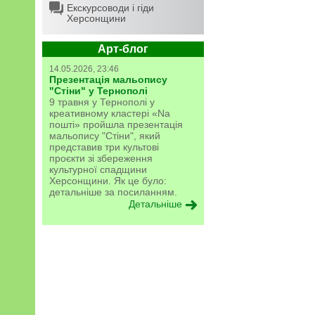
Екскурсоводи і гіди
Херсонщини
Арт-блог
14.05.2026, 23:46
Презентація мальопису
"Стіни" у Тернополі
9 травня у Тернополі у
креативному кластері «Na
пошті» пройшла презентація
мальопису "Стіни", який
представив три культові
проєкти зі збереження
культурної спадщини
Херсонщини. Як це було:
детальніше за посиланням.
Детальніше