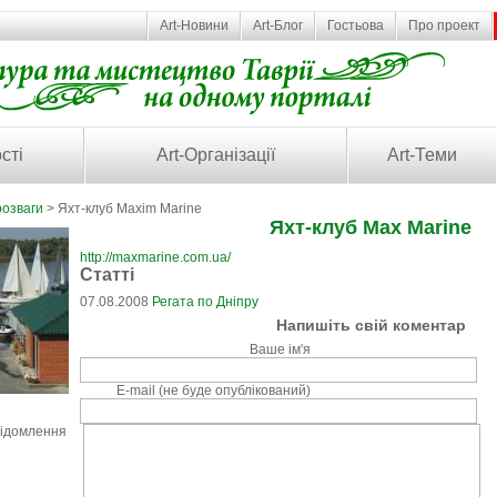
Art-Новини
Art-Блог
Гостьова
Про проект
сті
Art-Організації
Art-Теми
розваги
> Яхт-клуб Maxim Marine
Яхт-клуб Max Marine
http://maxmarine.com.ua/
Статті
07.08.2008
Регата по Дніпру
Напишіть свій коментар
Ваше ім'я
E-mail (не буде опублікований)
відомлення