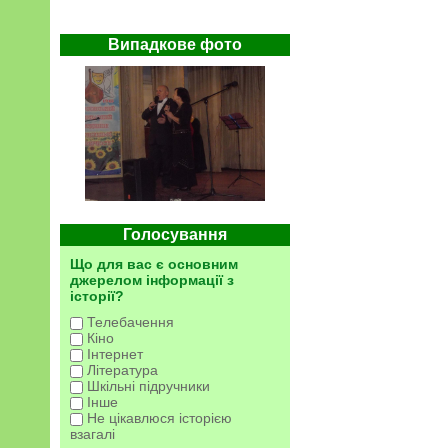
Випадкове фото
Голосування
Що для вас є основним
джерелом інформації з
історії?
Телебачення
Кіно
Інтернет
Література
Шкільні підручники
Інше
Не цікавлюся історією
взагалі