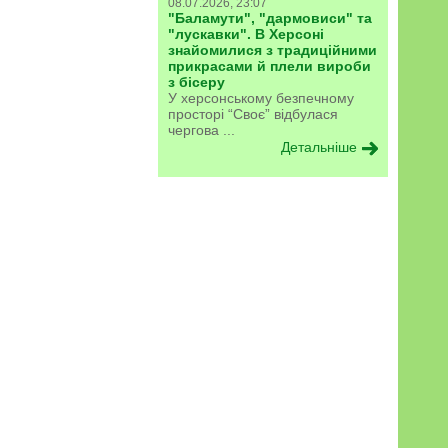
08.07.2026, 23:07
"Баламути", "дармовиси" та
"лускавки". В Херсоні
знайомилися з традиційними
прикрасами й плели вироби
з бісеру
У херсонському безпечному
просторі “Своє” відбулася
чергова ...
Детальніше