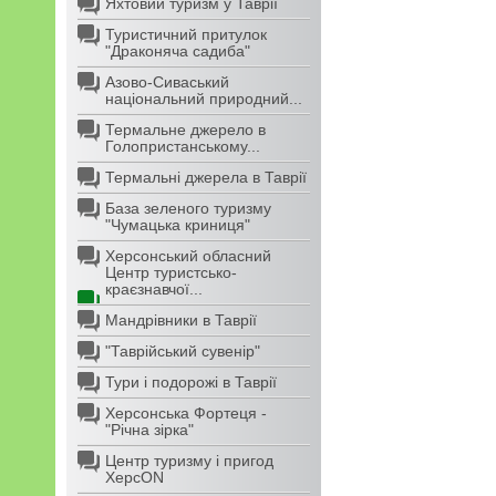
Яхтовий туризм у Таврії
Туристичний притулок
"Драконяча садиба"
Азово-Сиваський
національний природний...
Термальне джерело в
Голопристанському...
Термальні джерела в Таврії
База зеленого туризму
"Чумацька криниця"
Херсонський обласний
Центр туристсько-
краєзнавчої...
Мандрівники в Таврії
"Таврійський сувенір"
Тури і подорожі в Таврії
Херсонська Фортеця -
"Річна зірка"
Центр туризму і пригод
ХерсON