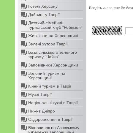
Готелі Херсону
Введіть число, яке Ви ба
Дайвинг у Таврії
Дитячий-сімейний
туристський клуб "Робінзон"
Живі квіти на Херсонщині
Зелені хутори Таврії
База сільського зеленого
туризму "Чайка"
Заповідники Херсонщини
Зелений туризм на
Херсонщині
Кінний туризм в Таврії
Музеї Таврії
Національні кухні в Таврії.
Нижнє Дніпро
Оздоровлення в Таврії
Відпочинок на Азовському
узбережжі Херсонщини