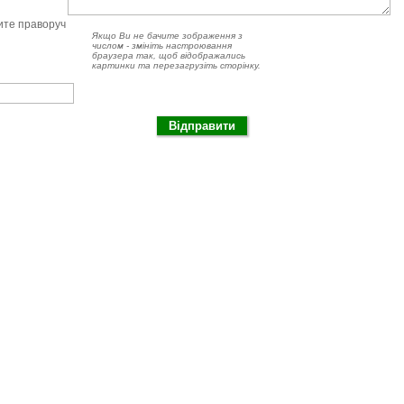
чите праворуч
Якщо Ви не бачите зображення з
числом - змініть настроювання
браузера так, щоб відображались
картинки та перезагрузіть сторінку.