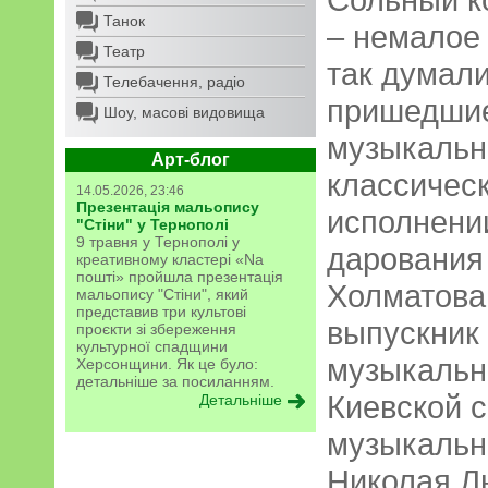
Танок
– немалое
Театр
так думали
Телебачення, радіо
пришедшие
Шоу, масові видовища
музыкальн
Арт-блог
классичес
14.05.2026, 23:46
Презентація мальопису
исполнени
"Стіни" у Тернополі
9 травня у Тернополі у
дарования
креативному кластері «Na
пошті» пройшла презентація
Холматова
мальопису "Стіни", який
представив три культові
выпускник
проєкти зі збереження
культурної спадщини
музыкальн
Херсонщини. Як це було:
детальніше за посиланням.
Киевской 
Детальніше
музыкальн
Николая Л