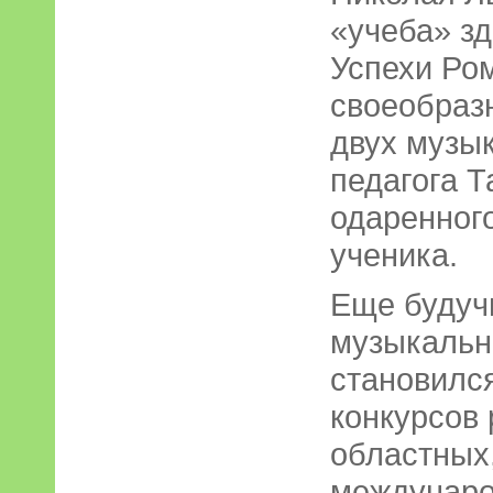
«учеба» зд
Успехи Ром
своеобразн
двух музык
педагога 
одаренног
ученика.
Еще будуч
музыкальн
становилс
конкурсов 
областных,
международ