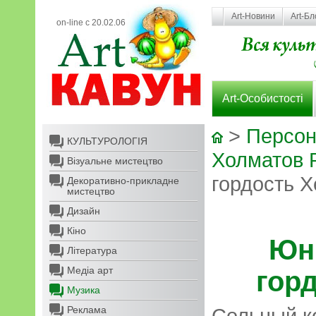
Art-Новини
Art-Бл
on-line с 20.02.06
Art-Особистості
>
Персон
КУЛЬТУРОЛОГІЯ
Холматов 
Візуальне мистецтво
гордость 
Декоративно-прикладне
мистецтво
Дизайн
Кіно
Юн
Література
Медіа арт
гор
Музика
Реклама
Сольный ко