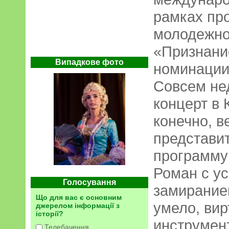
рамках пр
молодежно
«Признани
Випадкове фото
номинации
Совсем не
концерт в 
конечно, 
представи
программу
Роман с ус
Голосування
замиранием
Що для вас є основним
умело, вир
джерелом інформації з
історії?
инструмен
Телебачення