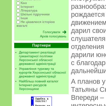
Кіно
разнообраз
Інтернет
Література
рождается
Шкільні підручники
Інше
движением 
Не цікавлюся історією
взагалі
дарил сво
Архів голосувань
слушателя
отделения
Партнери
Департамент реалізації
дарили юн
гуманітарної політики
Херсонської обласної
с благода
державної адміністрації
Управління туризму та
дальнейши
курортів Херсонської обласної
державної адміністрації
А планов у
Найбільш повний каталог
Інтернет-ресурсів
Татьяны С
Херсонщини
Впереди – 
интересны