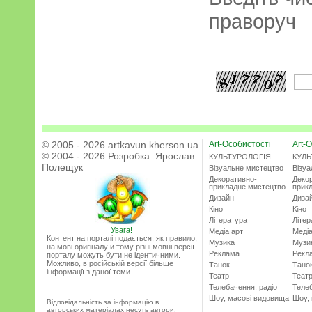
праворуч
© 2005 - 2026 artkavun.kherson.ua
Art-Особистості
Art-О
© 2004 - 2026 Розробка:
Ярослав
КУЛЬТУРОЛОГІЯ
КУЛЬ
Полещук
Візуальне мистецтво
Візу
Декоративно-
Деко
прикладне мистецтво
прик
Дизайн
Диза
Кіно
Кіно
Література
Літер
Увага!
Медіа арт
Медіа
Контент на порталі подається, як правило,
Музика
Музи
на мові оригіналу и тому різні мовні версії
Реклама
Рекл
порталу можуть бути не ідентичними.
Можливо, в російській версії більше
Танок
Тано
інформації з даної теми.
Театр
Теат
Телебачення, радіо
Телеб
Шоу, масові видовища
Шоу,
Відповідальність за інформацію в
авторських матеріалах несуть автори.