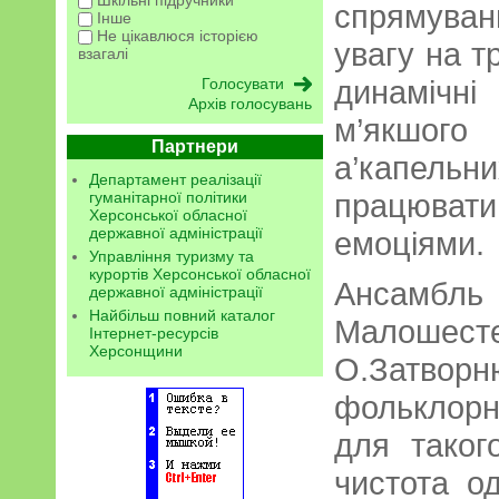
спрямува
Інше
Не цікавлюся історією
увагу на т
взагалі
динамічні
Архів голосувань
м’якшого
Партнери
а’капел
Департамент реалізації
працюват
гуманітарної політики
Херсонської обласної
державної адміністрації
емоціями.
Управління туризму та
курортів Херсонської обласної
Ансамбль 
державної адміністрації
Найбільш повний каталог
Малошест
Інтернет-ресурсів
Херсонщини
О.Затворн
фольклорн
для таког
чистота о