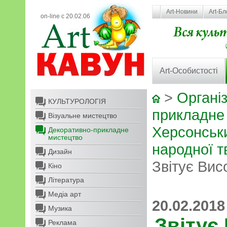
Art-Новини
Art-Бл
on-line с 20.02.06
Art-Особистості
>
Організ
КУЛЬТУРОЛОГІЯ
прикладне
Візуальне мистецтво
Херсонськ
Декоративно-прикладне
мистецтво
народної т
Дизайн
Звітує Ви
Кіно
Література
Медіа арт
20.02.2018
Музика
Звітує
Реклама