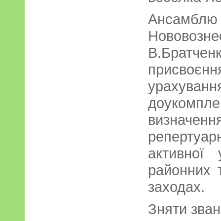
Ансамб
Нововозне
В.Братче
присвоєн
урахуван
доукомпл
визначен
репертуар
активної 
районних 
заходах.
Зняти зван