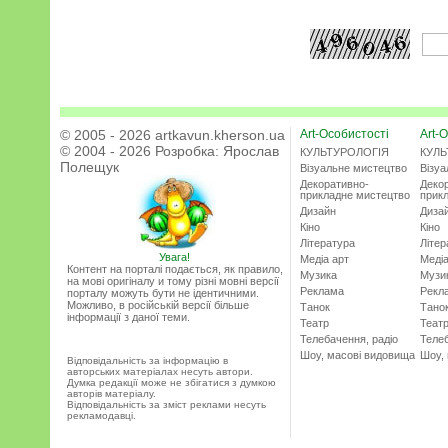
© 2005 - 2026 artkavun.kherson.ua
Art-Особистості
Art-О
© 2004 - 2026 Розробка:
Ярослав
КУЛЬТУРОЛОГІЯ
КУЛЬ
Полещук
Візуальне мистецтво
Візу
Декоративно-
Деко
прикладне мистецтво
прик
Дизайн
Диза
Кіно
Кіно
Література
Літер
Увага!
Медіа арт
Медіа
Контент на порталі подається, як правило,
Музика
Музи
на мові оригіналу и тому різні мовні версії
Реклама
Рекл
порталу можуть бути не ідентичними.
Можливо, в російській версії більше
Танок
Тано
інформації з даної теми.
Театр
Теат
Телебачення, радіо
Телеб
Шоу, масові видовища
Шоу,
Відповідальність за інформацію в
авторських матеріалах несуть автори.
Думка редакції може не збігатися з думкою
авторів матеріалу.
Відповідальність за зміст реклами несуть
рекламодавці.