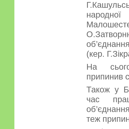
Г.Кашул
народно
Малошест
О.Затвор
об’єднан
(кер. Г.Зікр
На сього
припинив с
Також у Б
час прац
об’єднан
теж припин