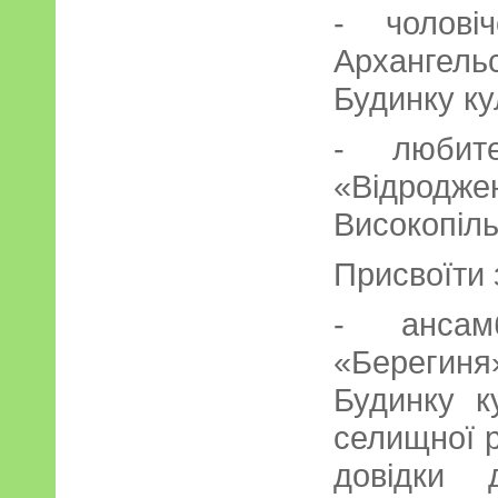
- чолові
Арханге
Будинку ку
- любите
«Відродже
Високопіль
Присвоїти 
- ансам
«Берегиня
Будинку к
селищної р
довідки 