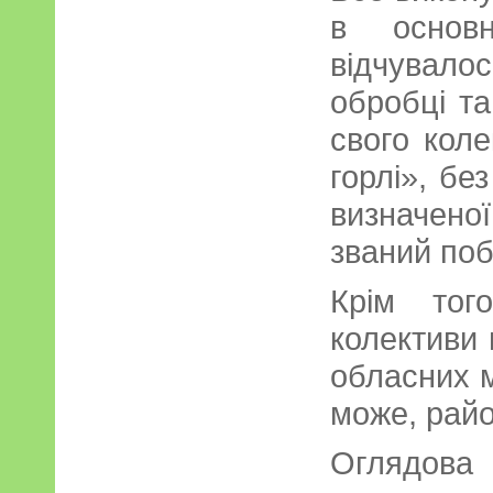
в основн
відчувало
обробці та
свого коле
горлі», бе
визначеної
званий поб
Крім тог
колективи 
обласних м
може, райо
Оглядов