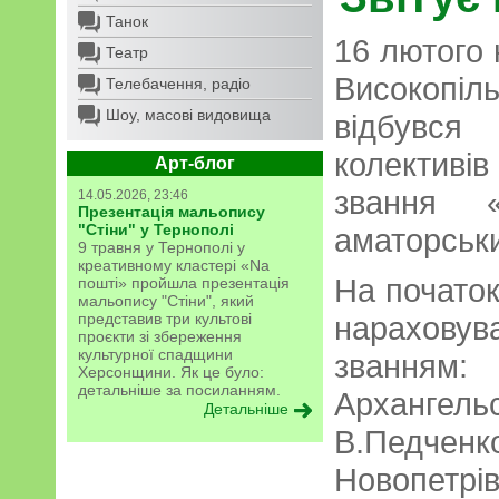
Танок
16 лютого 
Театр
Високопі
Телебачення, радіо
Шоу, масові видовища
відбувся
колектив
Арт-блог
звання «
14.05.2026, 23:46
Презентація мальопису
"Стіни" у Тернополі
аматорськи
9 травня у Тернополі у
креативному кластері «Na
На початок
пошті» пройшла презентація
мальопису "Стіни", який
представив три культові
нарахову
проєкти зі збереження
культурної спадщини
званням
Херсонщини. Як це було:
детальніше за посиланням.
Арханге
Детальніше
В.Педчен
Новопетр