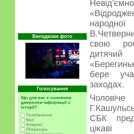
Невід’
«Відрод
народної 
В.Четверн
Випадкове фото
свою ро
дитячий
«Берегинь
бере уча
заходах.
Голосування
Чоловіче
Що для вас є основним
джерелом інформації з
Г.Кашульс
історії?
Телебачення
СБК пред
Кіно
Інтернет
цікаві 
Література
Шкільні підручники