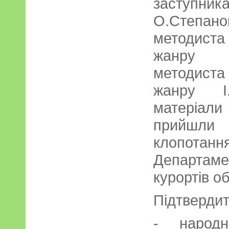
заступ
О.Степа
методист
жанру В
методист
жанру І.
матеріали
прийшли 
клопота
Департамен
курортів о
Підтвердит
- народн