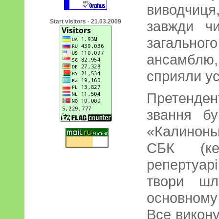
виводчиця
Start visitors - 21.03.2009
завжди чи
загальн
ансамблю,
сприяли ус
Претенде
звання б
«Калинонь
СБК (ке
репертуарі
твори шл
основному 
Все викону