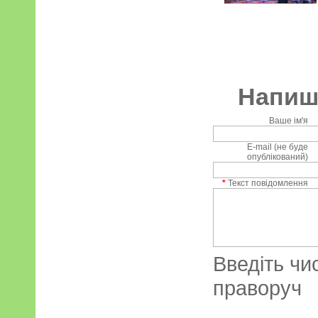
Напиші
Ваше ім'я
E-mail (не буде
опублікований)
*
Текст повідомлення
Введіть чи
праворуч