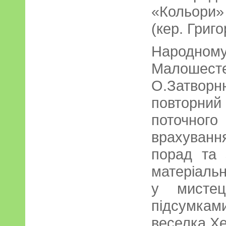
«Кольори»
(кер. Григ
Народном
Малошест
О.Затвор
повторни
поточно
врахування
порад та 
матеріальн
у мистец
підсумка
веселка Х