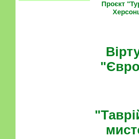
Проєкт "Ту
Херсон
Вірт
"Євро
"Таврі
мист