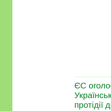
ЄС оголо
Українськ
протідії д