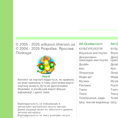
© 2005 - 2026 artkavun.kherson.ua
Art-Особистості
Art-О
© 2004 - 2026 Розробка:
Ярослав
КУЛЬТУРОЛОГІЯ
КУЛЬ
Полещук
Візуальне мистецтво
Візу
Декоративно-
Деко
прикладне мистецтво
прик
Дизайн
Диза
Кіно
Кіно
Література
Літер
Увага!
Медіа арт
Медіа
Контент на порталі подається, як правило,
Музика
Музи
на мові оригіналу и тому різні мовні версії
Реклама
Рекл
порталу можуть бути не ідентичними.
Можливо, в російській версії більше
Танок
Тано
інформації з даної теми.
Театр
Теат
Телебачення, радіо
Телеб
Шоу, масові видовища
Шоу,
Відповідальність за інформацію в
авторських матеріалах несуть автори.
Думка редакції може не збігатися з думкою
авторів матеріалу.
Відповідальність за зміст реклами несуть