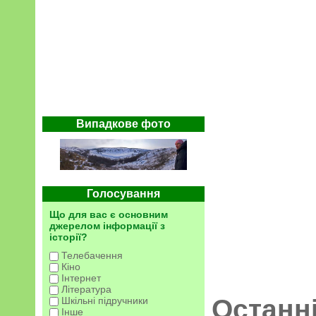
Випадкове фото
Голосування
Що для вас є основним
джерелом інформації з
історії?
Телебачення
Кіно
Інтернет
Література
Останн
Шкільні підручники
Інше