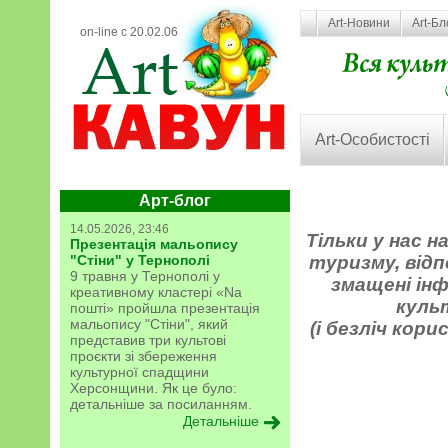
Art-Новини
Art-Бл
on-line с 20.02.06
Art-Особистості
Арт-блог
14.05.2026, 23:46
Тільки у нас 
Презентація мальопису
"Стіни" у Тернополі
туризму, відп
9 травня у Тернополі у
змащені інф
креативному кластері «Na
куль
пошті» пройшла презентація
мальопису "Стіни", який
(і безліч кори
представив три культові
проєкти зі збереження
культурної спадщини
Херсонщини. Як це було:
детальніше за посиланням.
Детальніше