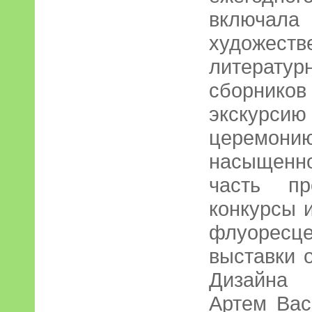
включ
художест
литератур
сборник
экскурси
церемонию
насыщенно
часть пр
конкурсы 
флуоресц
выставки 
Дизайна 
Артем Вас