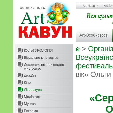
Art-Новини
Art-Бл
on-line с 20.02.06
Art-Особистості
>
Організ
КУЛЬТУРОЛОГІЯ
Всеукраїн
Візуальне мистецтво
фестиваль 
Декоративно-прикладне
мистецтво
вік» Ольг
Дизайн
Кіно
Література
«Сер
Медіа арт
Музика
О
Реклама