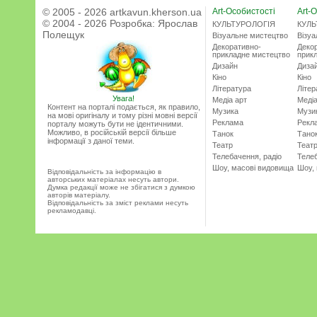
© 2005 - 2026 artkavun.kherson.ua
Art-Особистості
Art-О
© 2004 - 2026 Розробка:
Ярослав
КУЛЬТУРОЛОГІЯ
КУЛЬ
Полещук
Візуальне мистецтво
Візу
Декоративно-
Деко
прикладне мистецтво
прик
Дизайн
Диза
Кіно
Кіно
Література
Літер
Увага!
Медіа арт
Медіа
Контент на порталі подається, як правило,
Музика
Музи
на мові оригіналу и тому різні мовні версії
Реклама
Рекл
порталу можуть бути не ідентичними.
Можливо, в російській версії більше
Танок
Тано
інформації з даної теми.
Театр
Теат
Телебачення, радіо
Телеб
Шоу, масові видовища
Шоу,
Відповідальність за інформацію в
авторських матеріалах несуть автори.
Думка редакції може не збігатися з думкою
авторів матеріалу.
Відповідальність за зміст реклами несуть
рекламодавці.