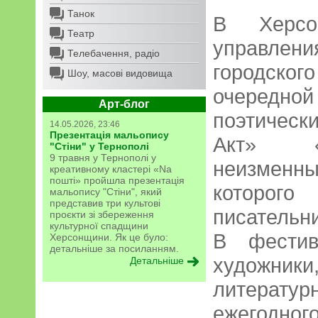
Танок
В Херсо
Театр
управлени
Телебачення, радіо
городск
Шоу, масові видовища
очередн
Арт-блог
поэтичес
14.05.2026, 23:46
Презентація мальопису
Акт» «
"Стіни" у Тернополі
9 травня у Тернополі у
неизмен
креативному кластері «Na
пошті» пройшла презентація
которого
мальопису "Стіни", який
представив три культові
писательн
проєкти зі збереження
культурної спадщини
В фестив
Херсонщини. Як це було:
детальніше за посиланням.
художни
Детальніше
литератур
ежегодно