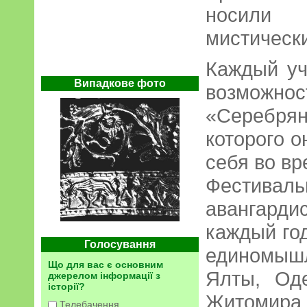
носили
мистически
Каждый уч
Випадкове фото
возможно
«Серебр
которого о
себя во в
Фестив
авангард
каждый год
Голосування
единомыш
Що для вас є основним
Ялты, Оде
джерелом інформації з
історії?
Житомира,
Телебачення