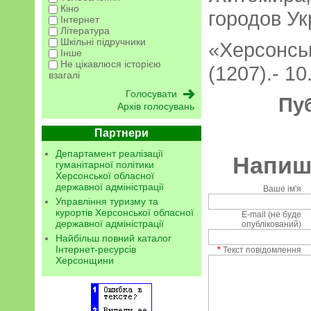
Кіно
городов Ук
Інтернет
Література
Шкільні підручники
«Херсонс
Інше
Не цікавлюся історією
(1207).- 10
взагалі
Пу
Архів голосувань
Партнери
Департамент реалізації
Напиші
гуманітарної політики
Херсонської обласної
державної адміністрації
Ваше ім'я
Управління туризму та
курортів Херсонської обласної
E-mail (не буде
державної адміністрації
опублікований)
Найбільш повний каталог
Інтернет-ресурсів
*
Текст повідомлення
Херсонщини