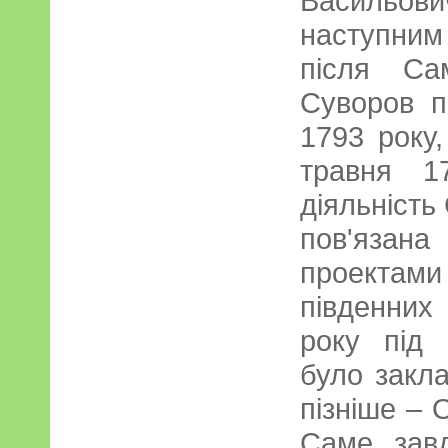
Васильови
наступним
після Са
Суворов п
1793 року
травня 1
діяльність
пов'яза
проектам
південних
року під 
було закла
пізніше – 
Саме зав