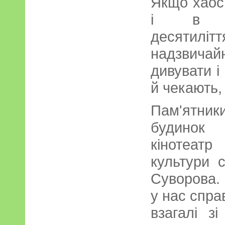
Якщо хаос 
і в уп
десятил
надзвичай
дивувати і
й чекають,
Пам'ятники
будинок 
кінотеатр
культури с
Суворова.
у нас справ
взагалі з