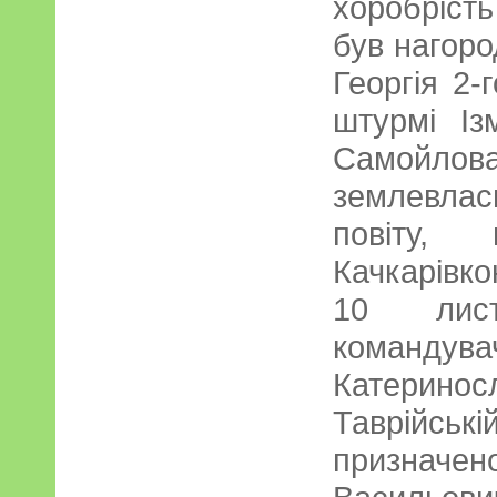
хоробрість
був нагор
Георгія 2-
штурмі Із
Самойлов
землевла
повіту,
Качкарівко
10 лис
команду
Катерино
Таврійс
призна