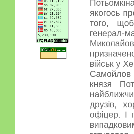
Потьомкі
якогось пр
того, що
генерал
Миколай
призначен
військ у Хе
Самойлов
князя Пот
найближч
друзів, х
офіцер. І
випадков