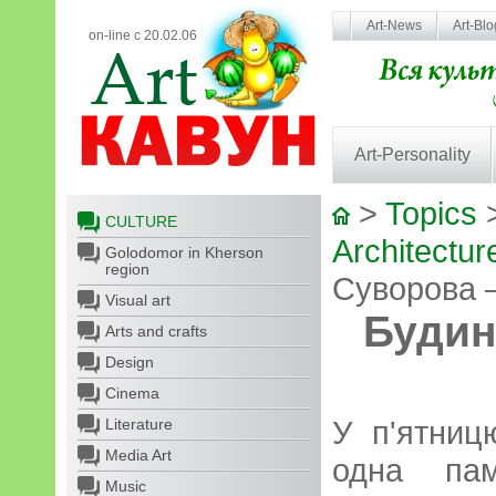
Art-News
Art-Bl
on-line с 20.02.06
Art-Personality
>
Topics
CULTURE
Architectur
Golodomor in Kherson
region
Суворова 
Visual art
Будин
Arts and crafts
Design
Cinema
У п'ятниц
Literature
Media Art
одна пам
Music