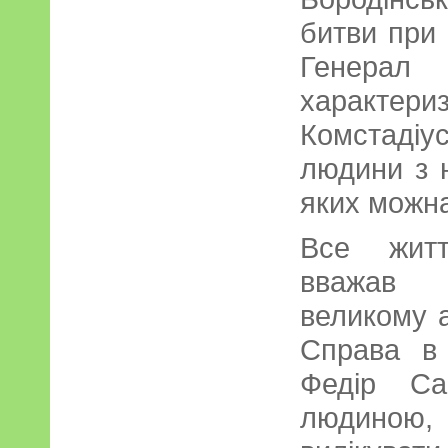
битви при 
Генера
характер
Комстаді
людини з 
яких можна
Все житт
вважав 
великому 
Справа в
Федір Са
людиною, 