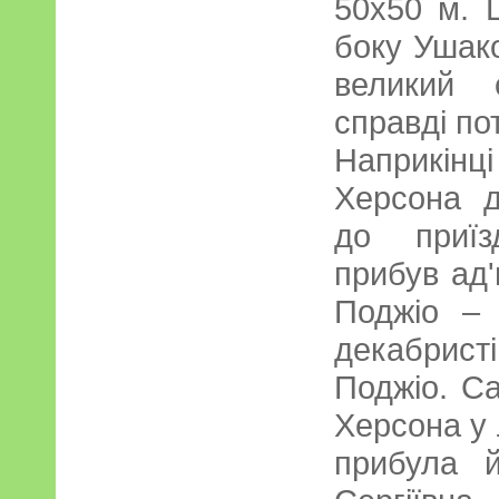
50х50 м. 
боку Ушак
великий 
справді по
Наприкінц
Херсона д
до приїз
прибув ад
Поджіо – 
декабрист
Поджіо. С
Херсона у 
прибула 