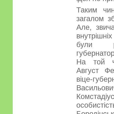
Таким чи
загалом зб
Але, звич
внутрішн
були ро
губернато
На той ч
Август Фе
віце-губ
Васильов
Комстадіу
особистіс
Бородінськ