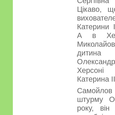
Сергіївна
Цікаво, 
виховател
Катерини I
А в Хер
Миколайо
дитина
Олександ
Херсоні
Катерина II
Самойлов
штурму О
року, він