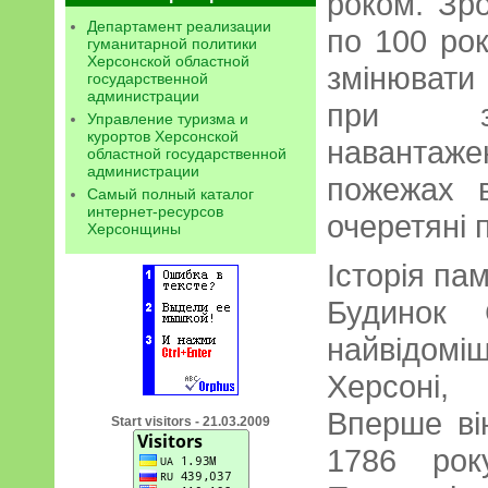
роком. Зр
Департамент реализации
по 100 рок
гуманитарной политики
Херсонской областной
змінювати
государственной
администрации
при зн
Управление туризма и
курортов Херсонской
навантаж
областной государственной
администрации
пожежах в
Самый полный каталог
интернет-ресурсов
очеретяні п
Херсонщины
Історія пам
Будинок 
найвідоміш
Херсоні,
Вперше ві
Start visitors - 21.03.2009
1786 рок