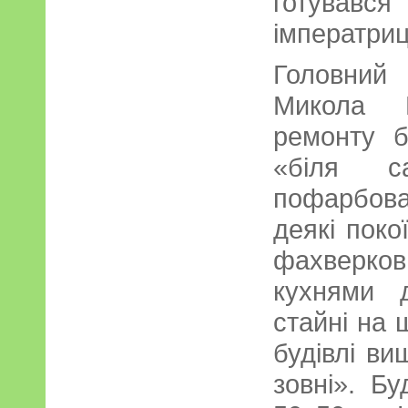
готувався
імператриці
Головний
Микола 
ремонту б
«біля с
пофарбова
деякі поко
фахверко
кухнями 
стайні на 
будівлі ви
зовні». Б