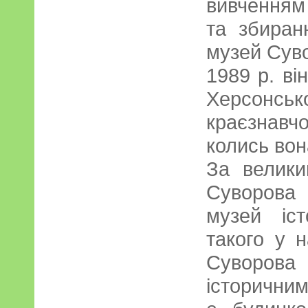
вивченням
та збиран
музей Суво
1989 р. ві
Херсон
краєзнавч
колись вон
За велики
Суворова 
музей іс
такого у 
Суворова
історични