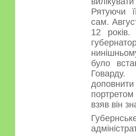
вилікува
Рятуючи ї
сам. Авгус
12 років.
губернато
нинішньо
було вста
Говарду.
доповни
портретом
взяв він зн
Губернсь
адміністра