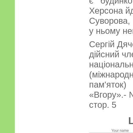
є будинко
Херсона йд
Суворова,
у ньому н
Сергій Дяч
дійсний чл
національ
(міжнародн
пам'яток)
«Вгору».- №
стор. 5
Your name