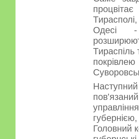
процвіта
Тирасполі
Одесі -
розширюют
Тираспіль 
покрівл
Суворовськ
Наступний 
пов'язаний
управлінн
губернією,
Головний 
губернські