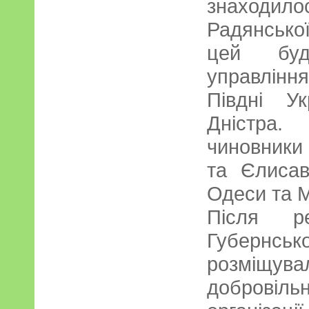
знаходило
Радянсько
цей буд
управління
Півдні У
Дністра
чиновники
та Єлисав
Одеси та 
Після р
Губерн
розміщу
доброві