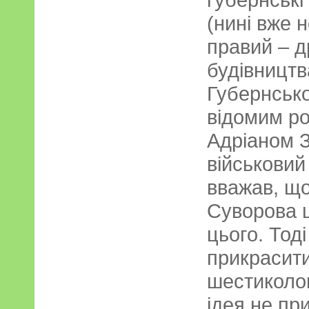
(нині вже н
правий – д
будівництв
Губернсько
відомим ро
Адріаном 
військовий
вважав, що
Суворова 
цього. Тод
прикрасит
шестиколо
ідея не пр