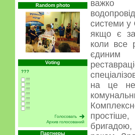
важко з
Random photo
водопров
системи у 
якщо є за
коли все 
єдиним
реставр
Voting
???
спеціалізо
!!!
на це не
!!!
!!!
комунальни
!!!
!!!
Комплексн
!!!
!!!
простіше
Архив голосований
бригадою, 
Партнеры