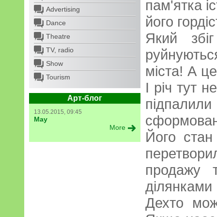
пам'ятка і
Advertising
його гордіс
Dance
Який збі
Theatre
TV, radio
руйнуютьс
Show
міста! А це
Tourism
І річ тут н
Арт-блог
підпали
13.05.2015, 09:45
сформовано
May
More
Його стан
перетвори
продажу т
ділянкам
Дехто мож