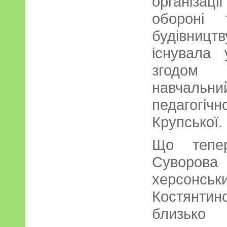
організац
обороні т
будівницт
існувала
згодом 
навчальн
педагогічн
Крупської.
Що тепе
Суворова 
херсонськ
Костянти
близько