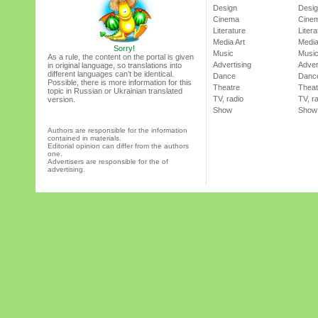
Design
Desi
Cinema
Cine
Literature
Litera
Media Art
Media
Sorry!
Music
Musi
As a rule, the content on the portal is given
Advertising
Adver
in original language, so translations into
different languages can’t be identical.
Dance
Danc
Possible, there is more information for this
Theatre
Theat
topic in Russian or Ukrainian translated
TV, radio
TV, r
version.
Show
Show
Authors are responsible for the information
contained in materials.
Editorial opinion can differ from the authors
one.
Advertisers are responsible for the of
advertising.