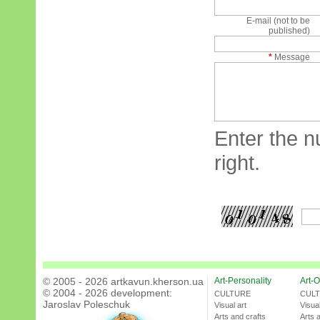
E-mail (not to be
published)
*
Message
Enter the n
right.
© 2005 - 2026 artkavun.kherson.ua
Art-Personality
Art-O
© 2004 - 2026 development:
CULTURE
CUL
Jaroslav Poleschuk
Visual art
Visual
Arts and crafts
Arts 