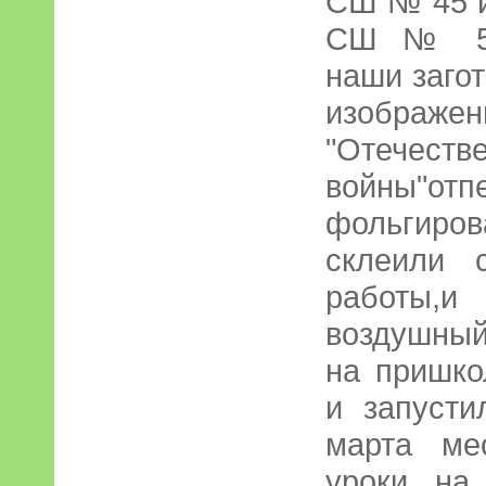
СШ № 45 и
СШ № 53 
наши заго
изобра
"Отечеств
войны"от
фольгиро
склеили 
работы,
воздушный
на пришко
и запусти
марта ме
уроки на