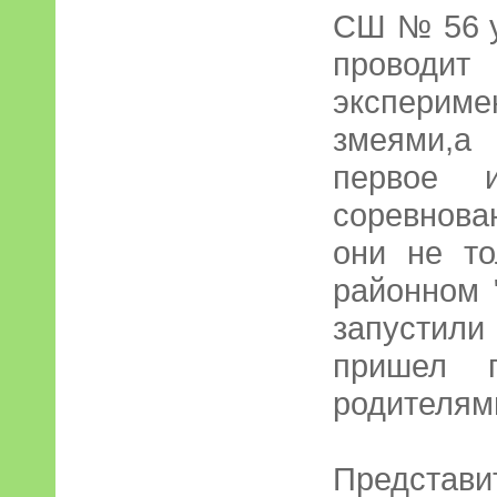
СШ № 56 у
провод
экспери
змеями,а
первое 
соревнов
они не то
районном 
запустили
пришел 
родителям
Представ