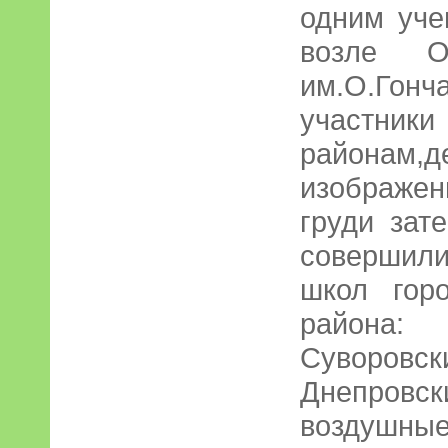
одним уче
возле Об
им.О.Гон
участник
районам,д
изображен
груди зат
совершил
школ гор
района:
Суворовс
Днепровс
воздушны