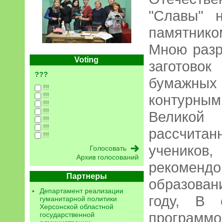
"Славы" 
памятнико
Мною разр
Voting
заготово
???
бумажных
!!!
!!!
контурным
!!!
!!!
Великой 
!!!
!!!
рассчита
!!!
ученик
Архив голосований
рекоменд
Партнеры
образован
Департамент реализации
году, В 
гуманитарной политики
Херсонской областной
програм
государственной