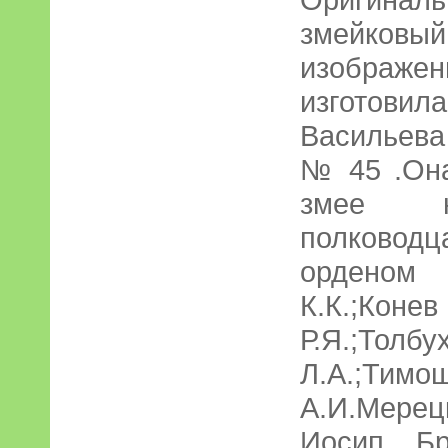
змейковый 
изображе
изготови
Васильева
№ 45 .Он
змее н
полково
орденом 
К.К.;Кон
Р.Я.;Толбу
Л.А.;Тим
А.И.Мерец
Иосип Бр