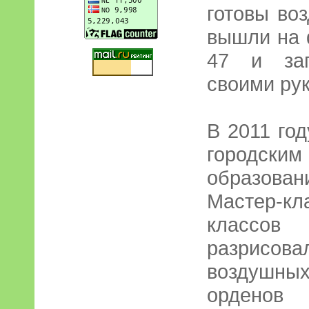
готовы во
вышли на
47 и зап
своими ру
В 2011 го
городс
образова
Мастер-кл
классов 
разрисов
воздушных
орден