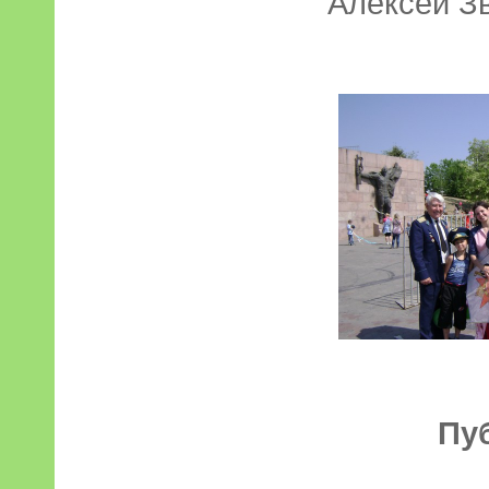
Алексей З
Пу