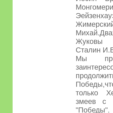
Монгом
Эейзенх
Жимерски
Михай.Дв
Жуковы Г
Сталин И.
Мы про
заинтер
продолжит
Победы,чт
только Х
змеев с 
"Победы".