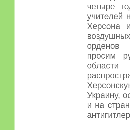
четыре г
учителей 
Херсона и
воздушных
орденов
просим р
област
распрост
Херсонск
Украину, о
и на стра
антигитле