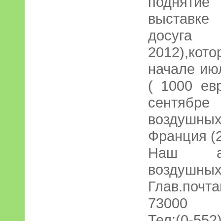
поднятие
выставке
досуга
2012),кот
начале ию
( 1000 ев
сентябре
воздушных
Франция (
Наш ад
воздушны
Глав.почта
73000
Тел:(0-552