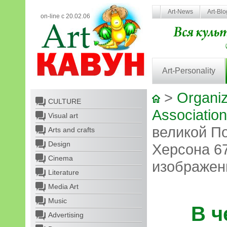
Art-News
Art-Bl
on-line с 20.02.06
Art-Personality
>
Organiz
CULTURE
Association 
Visual art
великой П
Arts and crafts
Design
Херсона 6
Cinema
изображен
Literature
Media Art
Music
В ч
Advertising