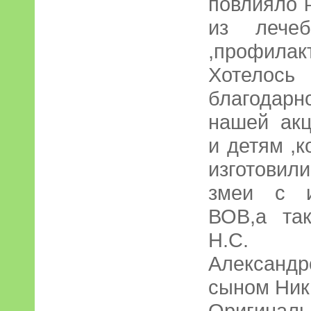
повлияло н
из лечеб
,профилакт
Хотело
благодар
нашей акц
и детям ,
изготовил
змеи с и
ВОВ,а та
Н.С.
Александ
сыном Ники
Оригин