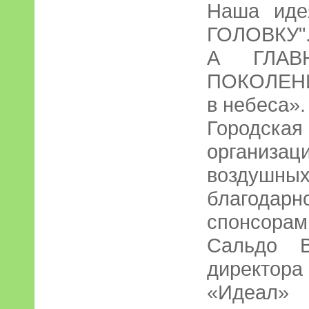
Наша иде
ГОЛОВКУ"
А ГЛАВ
ПОКОЛЕНИ
в небеса».
Городская
организ
воздушн
благодарн
спонсора
Сальдо В
директор
«Идеал»