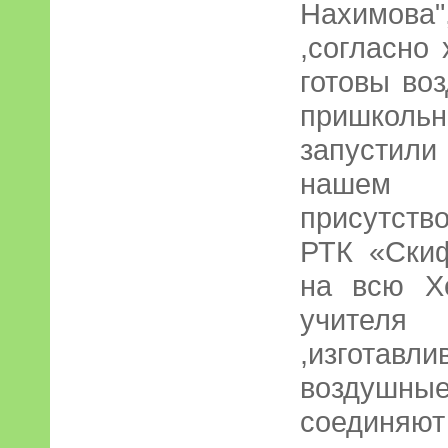
Нахимов
,согласно
готовы во
пришколь
запустил
нашем 
присутств
РТК «Скиф
на всю Х
учител
,изготав
воздушные
соединяют