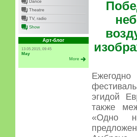
Dance
Побе
Theatre
неб
TV, radio
Show
возд
Арт-блог
изобра
13.05.2015, 09:45
May
More
Ежегодно
фестивал
эгидой Ев
также ме
«Одно н
предлож