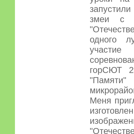
запустили
змеи с и
"Отечеств
одного л
участ
соревно
горСЮТ 2
"Памят
микрорайон
Меня приг
изготовле
изобра
"Отечеств