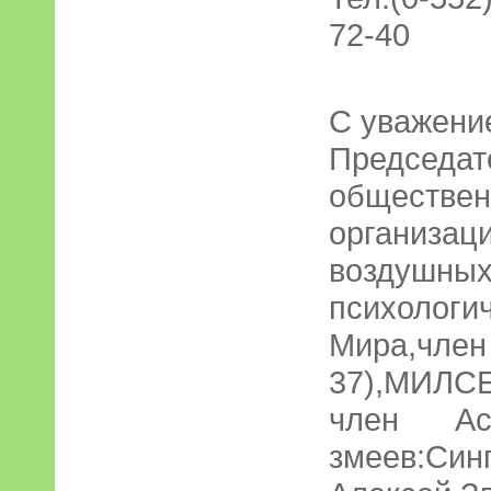
72-40
С уважени
Председат
обществен
организац
воздушн
психологи
Мира,чл
37),МИЛСЕ
член Ас
змеев:Синг