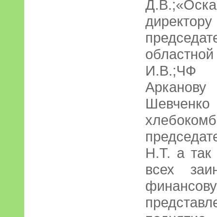
Д.В.;«Ос
директор
председ
областно
И.В.;ЧФ 
Арканов
Шевченко
хлебо
председат
Н.Т. а та
всех заи
финанс
предста