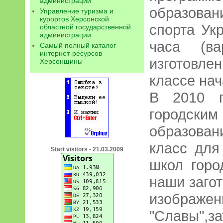
администрации
образован
Управление туризма и
курортов Херсонской
спорта Ук
областной государственной
администрации
часа (ва
Самый полный каталог
интернет-ресурсов
изготовле
Херсонщины
классе на
В 2010 г
городс
образова
класс для
Start visitors - 21.03.2009
школ горо
наши заго
изобра
"Славы",з