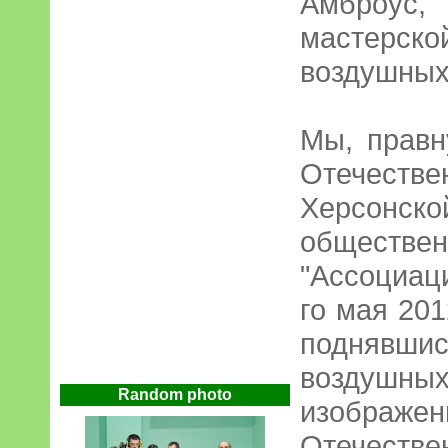
Амброус,
мастерск
воздушных
Мы, правн
Отечеств
Херсонск
обществ
"Ассоциац
го мая 201
подняв
возду
Random photo
изображе
Отечеств