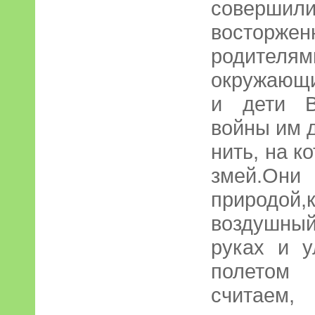
соверш
восторжен
родит
окружающ
и дети В
войны им 
нить, на к
змей.Они 
природо
воздушны
руках и 
полетом 
считаем,