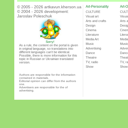
© 2005 - 2026 artkavun.kherson.ua
Art-Personality
Art-O
© 2004 - 2026 development:
CULTURE
CUL
Jaroslav Poleschuk
Visual art
Visual
Arts and crafts
Arts 
Design
Desi
Cinema
Cine
Literature
Litera
Media Art
Media
Sorry!
Music
Musi
As a rule, the content on the portal is given
Advertising
Adver
in original language, so translations into
different languages can’t be identical.
Dance
Danc
Possible, there is more information for this
Theatre
Theat
topic in Russian or Ukrainian translated
TV, radio
TV, r
version.
Show
Show
Authors are responsible for the information
contained in materials.
Editorial opinion can differ from the authors
one.
Advertisers are responsible for the of
advertising.